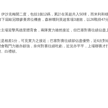
沙克梅開二度，包括1個12碼，累計在英超共入50球，而米利和
奪下屆歐冠聯參賽席位機會，森林嚐到英超客場3連敗，以26戰得47
場迎擊馬德里體育會，兩隊實力雖然接近，但巴塞對賽往績佔盡上
相差1分，可見實力之接近；巴塞對賽往績卻佔盡優勢，近6次對碰
體會戰鬥力雖亦頗強，奈何對賽往績吃虧，近況亦平平，上場聯賽才
蘭、白禮頓。