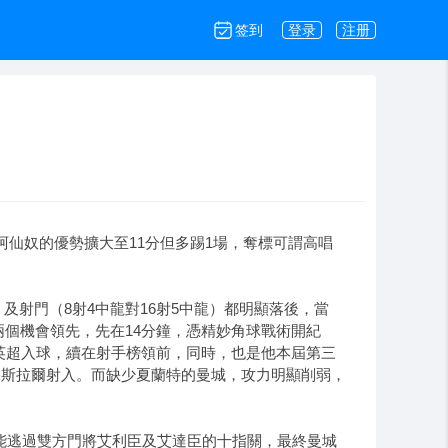
签到
登录
注册
阿仙奴的優勢擴大至11分但多踢1場，奪標可謂高唱
射門（8射4中龍對16射5中龍）都明顯落後，當
個機會領先，先在14分鐘，憑精妙角球戰術開紀
英超入球，續在射手榜領前，同時，也是他本屆第三
保斯拉爾射入。而缺少夏蘭特的曼城，攻力明顯削弱，
能逃過雙方門將艾利臣及艾達臣的十指關，最終曼城