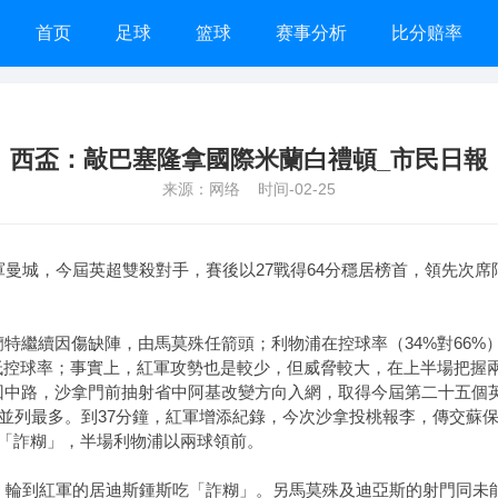
首页
足球
篮球
赛事分析
比分赔率
西盃：敲巴塞隆拿國際米蘭白禮頓_市民日報
来源：网络 时间-02-25
曼城，今屆英超雙殺對手，賽後以27戰得64分穩居榜首，領先次席
續因傷缺陣，由馬莫殊任箭頭；利物浦在控球率（34%對66%）及
低控球率；事實上，紅軍攻勢也是較少，但威脅較大，在上半場把握兩
回中路，沙拿門前抽射省中阿基改變方向入網，取得今屆第二十五個
殊並列最多。到37分鐘，紅軍增添紀錄，今次沙拿投桃報李，傳交蘇
「詐糊」，半場利物浦以兩球領前。
輪到紅軍的居迪斯鍾斯吃「詐糊」。另馬莫殊及迪亞斯的射門同未