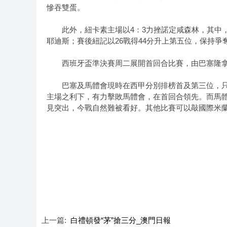
慘吞雙蛋。
此外，紐卡素主場以4：3力挫諾定咸森林，其中，伊
耶迪斯；賽後紐記以26戰得44分升上第五位，保持爭
西班牙盃準決賽周二展開首回合比賽，由巴塞隆拿主
巴塞及馬體會現時在西甲分別排榜首及第三位，只是
主場之利下，有力擊敗馬體會，在首回合領先。而馬
見突出，今戰自然難被看好。其他比賽可以敲國際米
上一篇:
白禮頓發“茅”搶三分_澳門日報