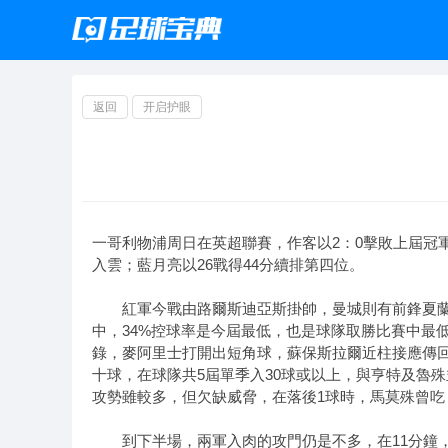
返回
开启护眼
一哥利物浦周日在英超聯賽，作客以2：0擊敗上屆冠軍
入雲；藍月亮以26戰得44分續排第四位。
紅軍今戰由路爾斯迪亞斯掛帥，曼城則有前鋒夏蘭特繼
中，34%控球率是今屆最低，也是球隊取勝比賽中最
錄，麥阿里士打開出短角球，蘇保斯拉爾近柱接應傳
十球，在球隊共5屆單季入30球或以上，與亨特及魯
攻勢雖較多，但欠缺威脅，在落後1球時，馬莫殊曾吃
到下半場，兩軍入肉的攻門仍是不多，在11分鐘，