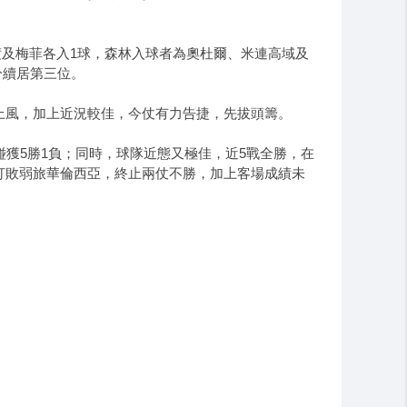
積及梅菲各入1球，森林入球者為奧杜爾、米連高域及
分續居第三位。
風，加上近況較佳，今仗有力告捷，先拔頭籌。
獲5勝1負；同時，球隊近態又極佳，近5戰全勝，在
打敗弱旅華倫西亞，終止兩仗不勝，加上客場成績未