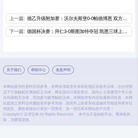
上一篇:
德乙升级附加赛：沃尔夫斯堡0-0帕德博恩 双方握手言和
下一篇:
德国杯决赛：拜仁3-0斯图加特夺冠 凯恩三球上演帽子戏法
关于我们
帮助中心
免责声明
本网站提供的资料仅供参考，各网友须留意本身所处地区及相关法律，在任何情
况下引致触犯所属地区之法律，网友须自行承担责任。国内人士请遵照中华人民
共和国相关法律，切勿参与赌博触犯法例，本网络所有内容纯属资讯性质，本网
站提供之资料仅供瀏览者作参考用途，因资料上的差异或遗漏而导致使用者有任
何损失，瀏览者须自行承担一切责任，其一切后果本网站恕不负责！
Copyright © 足球宝典 All Rights Reserved. 本平台不是购彩平台。预测有风
险，消费需谨慎。