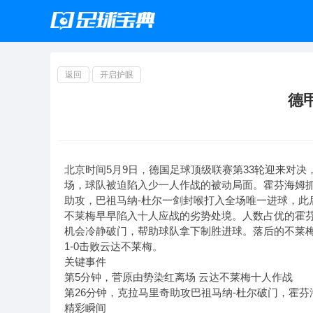
返回
开启护眼
德
北京时间5月9日，德国足球顶级联赛第33轮迎来对
场，球队被迫陷入少一人作战的被动局面。霍芬海姆
助攻，巴祖马纳-杜尔一剑封喉打入全场唯一进球，此
不莱梅早早陷入十人应战的劣势处境。人数占优的霍芬
机会冷静破门，帮助球队拿下制胜进球。落后的不莱
1-0击败云达不莱梅。
关键事件
第5分钟，菅原由势染红离场 云达不莱梅十人作战
第26分钟，克拉马里奇助攻巴祖马纳-杜尔破门，霍芬海
精彩瞬间