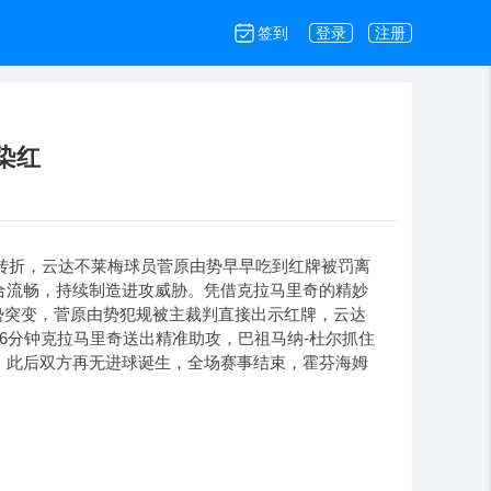
签到
登录
注册
染红
大转折，云达不莱梅球员菅原由势早早吃到红牌被罚离
合流畅，持续制造进攻威胁。凭借克拉马里奇的精妙
势突变，菅原由势犯规被主裁判直接出示红牌，云达
6分钟克拉马里奇送出精准助攻，巴祖马纳-杜尔抓住
。此后双方再无进球诞生，全场赛事结束，霍芬海姆