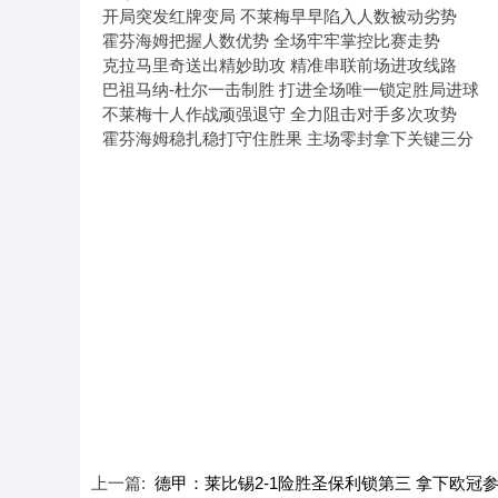
开局突发红牌变局 不莱梅早早陷入人数被动劣势
霍芬海姆把握人数优势 全场牢牢掌控比赛走势
克拉马里奇送出精妙助攻 精准串联前场进攻线路
巴祖马纳-杜尔一击制胜 打进全场唯一锁定胜局进球
不莱梅十人作战顽强退守 全力阻击对手多次攻势
霍芬海姆稳扎稳打守住胜果 主场零封拿下关键三分
上一篇:
德甲：莱比锡2-1险胜圣保利锁第三 拿下欧冠