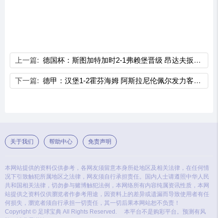
上一篇:
德国杯：斯图加特加时2-1弗赖堡晋级 昂达夫扳平托马斯绝杀
下一篇:
德甲：汉堡1-2霍芬海姆 阿斯拉尼伦佩尔发力客场逆转取胜
关于我们
帮助中心
免责声明
本网站提供的资料仅供参考，各网友须留意本身所处地区及相关法律，在任何情
况下引致触犯所属地区之法律，网友须自行承担责任。国内人士请遵照中华人民
共和国相关法律，切勿参与赌博触犯法例，本网络所有内容纯属资讯性质，本网
站提供之资料仅供瀏览者作参考用途，因资料上的差异或遗漏而导致使用者有任
何损失，瀏览者须自行承担一切责任，其一切后果本网站恕不负责！
Copyright © 足球宝典 All Rights Reserved. 本平台不是购彩平台。预测有风