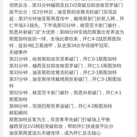
强势反击，第31分钟穆西亚拉1V2突破后助攻格雷罗破门
扳平比分；仅2分钟后，迪亚斯助攻雅克松破门实现反
超；第37分钟迪亚斯再度传中，戴维斯射门折射入网，拜
仁半场3-1领先。下半场第52分钟，格雷茨卡射门被扑，
凯恩补射破门扩大优势；第88分钟安德烈斯轰出世界波为
斯图加特扳回一球。全场比赛结束，拜仁4-2战胜斯图加
特，提前4轮卫冕德甲，队史第34次夺得德甲冠军。
关键事件
第21分钟，哈努斯助攻菲里希破门，拜仁0-1斯图加特
第31分钟，穆西亚拉助攻格雷罗破门，拜仁1-1斯图加特
第33分钟，迪亚斯助攻雅克松破门，拜仁2-1斯图加特
第37分钟，迪亚斯传球戴维斯折射破门，拜仁3-1斯图加
特
第52分钟，格雷茨卡射门被扑，凯恩补射破门，拜仁4-1
斯图加特
第88分钟，安德烈斯世界波破门，拜仁4-2斯图加特
精彩瞬间
斯图加特反客为主，菲里希率先破门打破场上平衡
穆西亚拉1V2精彩突破助攻，帮助拜仁快速扳平比分
迪亚斯两度送出关键传球，成为拜仁反击核心